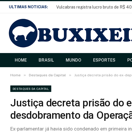
ULTIMAS NOTICIAS:
Vulcabras registra lucro bruto de R$ 40
HOME
BRASIL
MUNDO
ESPORTES
PO
»
»
Home
Destaques da Capital
Justiça decreta prisão do ex-d
DESTAQUES DA CAPITAL
Justiça decreta prisão do
desdobramento da Operaç
Ex-parlamentar já havia sido condenado em primeira in