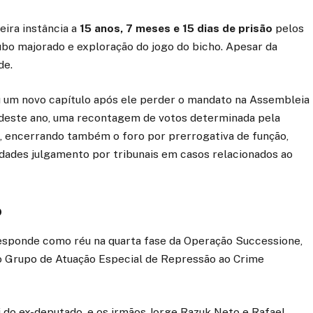
ira instância a
15 anos, 7 meses e 15 dias de prisão
pelos
ubo majorado e exploração do jogo do bicho. Apesar da
de.
ou um novo capítulo após ele perder o mandato na Assembleia
 deste ano, uma recontagem de votos determinada pela
ra, encerrando também o foro por prerrogativa de função,
dades julgamento por tribunais em casos relacionados ao
o
sponde como réu na quarta fase da Operação Successione,
 Grupo de Atuação Especial de Repressão ao Crime
 do ex-deputado, e os irmãos Jorge Razuk Neto e Rafael