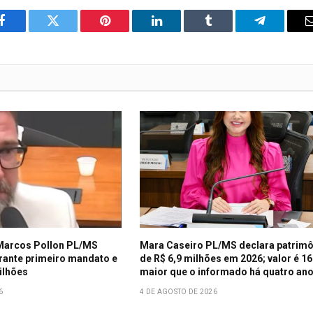
o
Twitter
Pinterest
LinkedIn
Tumblr
Telegrama
Facebook
Marcos Pollon PL/MS
Mara Caseiro PL/MS declara patrim
rante primeiro mandato e
de R$ 6,9 milhões em 2026; valor é 1
ilhões
maior que o informado há quatro an
6
4 DE AGOSTO DE 2026