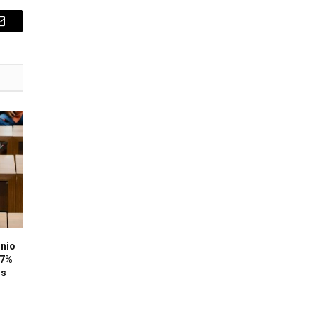
E-
mail
ônio
67%
os