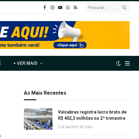
o
Instagram
YouTube
Whatsapp
RSS
Facebook
E
+ VER MAIS
As Mais Recentes
Vulcabras registra lucro bruto de
R$ 402,3 milhões no 2º trimestre
5 DE AGOSTO DE 2026
o