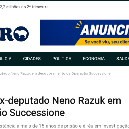
2,3 milhões no 2º trimestre
LICIA
CIDADES
POLITICA
ECONOMIA
SAUD
eputado Neno Razuk em desdobramento da Operação Successione
 ex-deputado Neno Razuk em
ão Successione
stância a mais de 15 anos de prisão e é réu em investigaçã