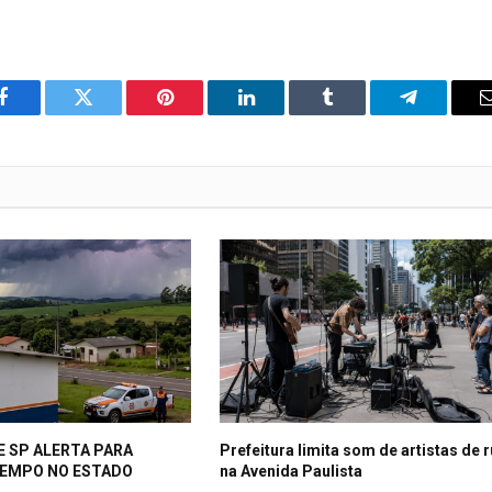
o
Twitter
Pinterest
LinkedIn
Tumblr
Telegrama
Facebook
E SP ALERTA PARA
Prefeitura limita som de artistas de 
EMPO NO ESTADO
na Avenida Paulista