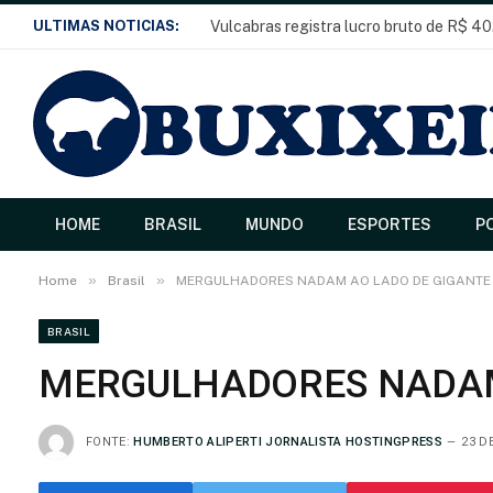
ULTIMAS NOTICIAS:
Vulcabras registra lucro bruto de R$ 40
HOME
BRASIL
MUNDO
ESPORTES
PO
»
»
Home
Brasil
MERGULHADORES NADAM AO LADO DE GIGANTE
BRASIL
MERGULHADORES NADAM
FONTE:
HUMBERTO ALIPERTI JORNALISTA HOSTINGPRESS
23 D