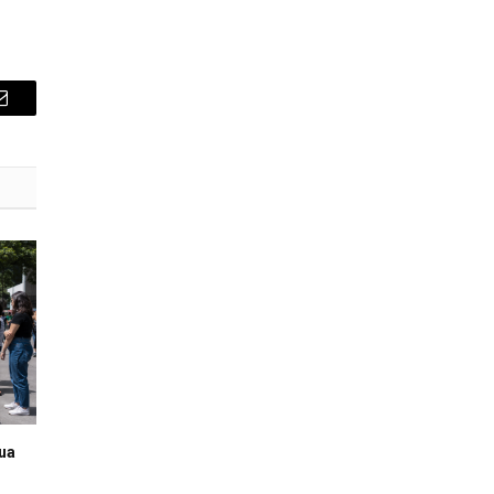
E-
mail
rua