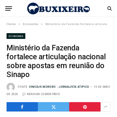
»
»
Home
Economia
Ministério da Fazenda fortalece articulação nacional sobre apostas em reunião do Sinapo
ECONOMIA
Ministério da Fazenda
fortalece articulação nacional
sobre apostas em reunião do
Sinapo
FONTE:
VINICIUS MORORO - JORNALISTA ATIPICO
15 DE MAIO
DE 2026
NENHUM COMENTÁRIO