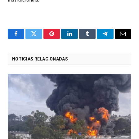
o
Twitter
Pinterest
LinkedIn
Tumblr
Telegrama
E-
Facebook
mail
NOTICIAS RELACIONADAS