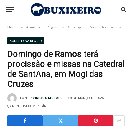
»
»
Home
Aonde ir na Região
Domingo de Ramos terá procissão e missas na Catedral de SantAna, em Mogi das Cruzes
AONDE IR NA REGIÃO
Domingo de Ramos terá
procissão e missas na Catedral
de SantAna, em Mogi das
Cruzes
FONTE:
VINICIUS MORORO
28 DE MARÇO DE 2026
NENHUM COMENTÁRIO