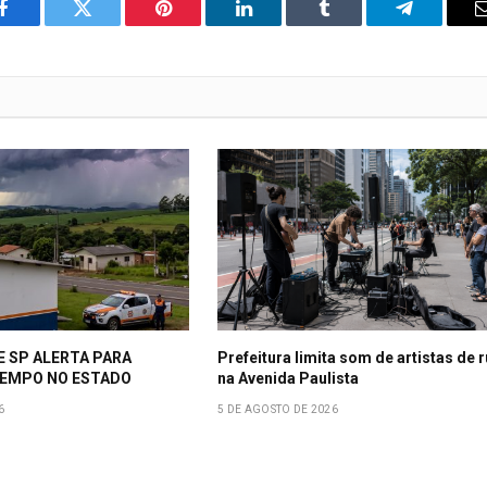
o
Twitter
Pinterest
LinkedIn
Tumblr
Telegrama
Facebook
E SP ALERTA PARA
Prefeitura limita som de artistas de 
EMPO NO ESTADO
na Avenida Paulista
6
5 DE AGOSTO DE 2026