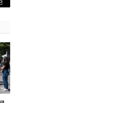
E-
mail
rua