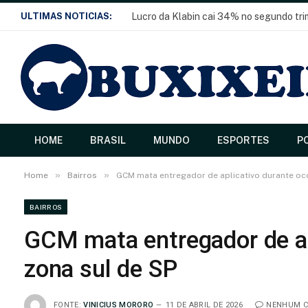
ULTIMAS NOTICIAS:
Lucro da Klabin cai 34% no segundo tr
HOME
BRASIL
MUNDO
ESPORTES
PO
»
»
Home
Bairros
GCM mata entregador de aplicativo durante oco
BAIRROS
GCM mata entregador de ap
zona sul de SP
FONTE:
VINICIUS MORORO
11 DE ABRIL DE 2026
NENHUM C