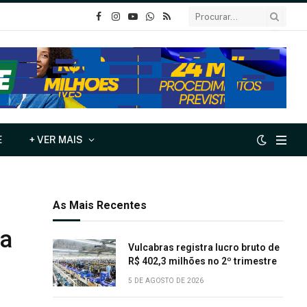
o
Instagram
YouTube
Whatsapp
RSS
Facebook
E
+ VER MAIS
As Mais Recentes
na
Vulcabras registra lucro bruto de
R$ 402,3 milhões no 2º trimestre
5 DE AGOSTO DE 2026