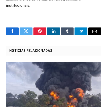
institucionais.
o
Twitter
Pinterest
LinkedIn
Tumblr
Telegrama
E-
Facebook
mail
NOTICIAS RELACIONADAS