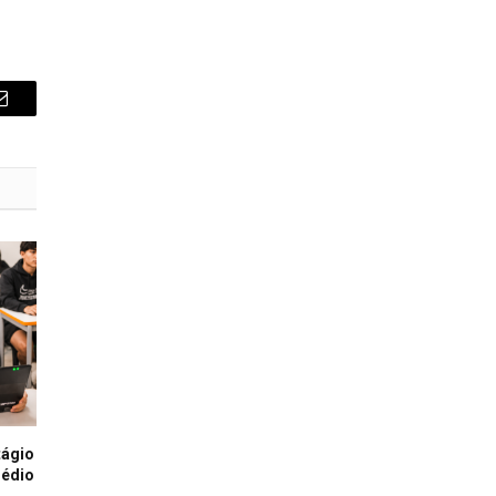
E-
mail
tágio
Médio