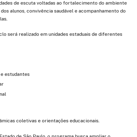
dades de escuta voltadas ao fortalecimento do ambiente
o dos alunos, convivência saudável e acompanhamento do
las.
clo será realizado em unidades estaduais de diferentes
 e estudantes
ar
nal
âmicas coletivas e orientações educacionais.
Estado de São Paulo, o programa busca ampliar o