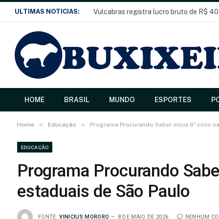
ULTIMAS NOTICIAS:
Vulcabras registra lucro bruto de R$ 40
HOME
BRASIL
MUNDO
ESPORTES
PO
»
»
Home
Educação
Programa Procurando Saber inicia 6º ciclo n
EDUCAÇÃO
Programa Procurando Saber 
estaduais de São Paulo
FONTE:
VINICIUS MORORO
8 DE MAIO DE 2026
NENHUM CO