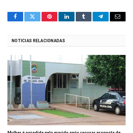
o
Twitter
Pinterest
LinkedIn
Tumblr
Telegrama
E-
Facebook
mail
NOTICIAS RELACIONADAS
Mulher é agredida pelo marido após recusar proposta de