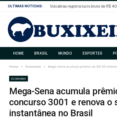
ULTIMAS NOTICIAS:
Vulcabras registra lucro bruto de R$ 40
HOME
BRASIL
MUNDO
ESPORTES
PO
»
»
Home
Economia
Mega-Sena acumula prêmio de R$ 115 milhões
ECONOMIA
Mega-Sena acumula prêmio
concurso 3001 e renova o s
instantânea no Brasil