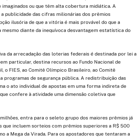
 imaginados ou que têm alta cobertura midiática. A
a publicidade das cifras milionárias dos prêmios
o ilusória de que a vitória é mais provável do que a
a mesmo diante da inequívoca desvantagem estatística do
va da arrecadação das loterias federais é destinada por lei a
 em particular, destina recursos ao Fundo Nacional de
l, o FIES, ao Comitê Olímpico Brasileiro, ao Comitê
e a programas de segurança pública. A redistribuição das
ma o ato individual de apostas em uma forma indireta de
o que confere à atividade uma dimensão coletiva que
5 milhões, entra para o seleto grupo dos maiores prêmios já
as que incluem sorteios com prêmios superiores a R$ 500
mo a Mega da Virada. Para os apostadores que tentaram a