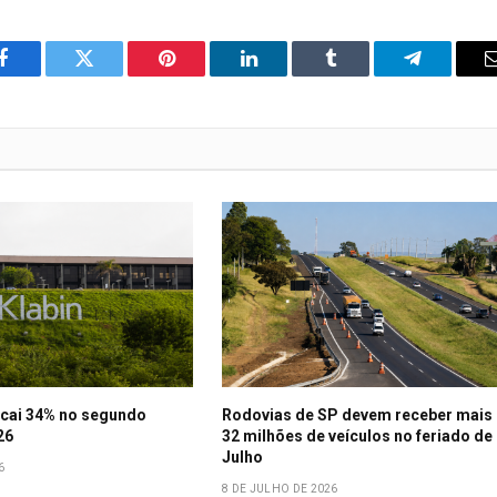
o
Twitter
Pinterest
LinkedIn
Tumblr
Telegrama
Facebook
 cai 34% no segundo
Rodovias de SP devem receber mais
26
32 milhões de veículos no feriado de
Julho
6
8 DE JULHO DE 2026