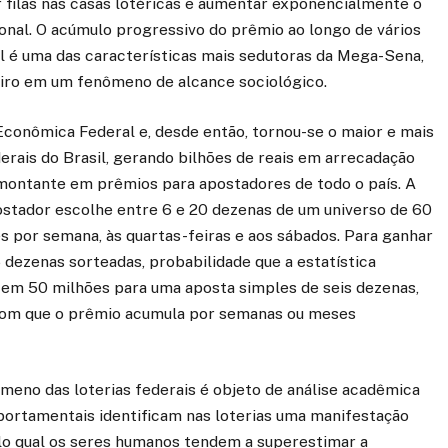
r filas nas casas lotéricas e aumentar exponencialmente o
onal. O acúmulo progressivo do prêmio ao longo de vários
 é uma das características mais sedutoras da Mega-Sena,
eiro em um fenômeno de alcance sociológico.
conômica Federal e, desde então, tornou-se o maior e mais
derais do Brasil, gerando bilhões de reais em arrecadação
 montante em prêmios para apostadores de todo o país. A
ostador escolhe entre 6 e 20 dezenas de um universo de 60
 por semana, às quartas-feiras e aos sábados. Para ganhar
6 dezenas sorteadas, probabilidade que a estatística
m 50 milhões para uma aposta simples de seis dezenas,
a com que o prêmio acumula por semanas ou meses
ômeno das loterias federais é objeto de análise acadêmica
portamentais identificam nas loterias uma manifestação
elo qual os seres humanos tendem a superestimar a