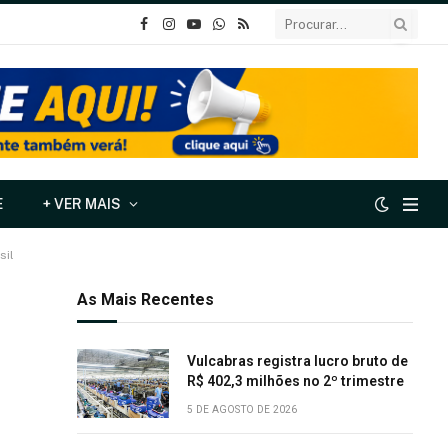
o
Instagram
YouTube
Whatsapp
RSS
Facebook
E
+ VER MAIS
sil
As Mais Recentes
Vulcabras registra lucro bruto de
R$ 402,3 milhões no 2º trimestre
5 DE AGOSTO DE 2026