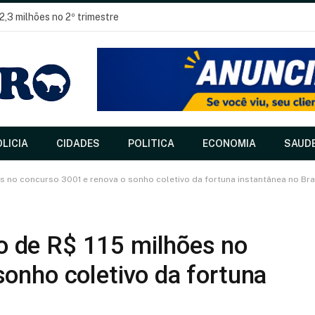
2,3 milhões no 2º trimestre
LICIA
CIDADES
POLITICA
ECONOMIA
SAUD
 no concurso 3001 e renova o sonho coletivo da fortuna instantânea no Bra
 de R$ 115 milhões no
onho coletivo da fortuna